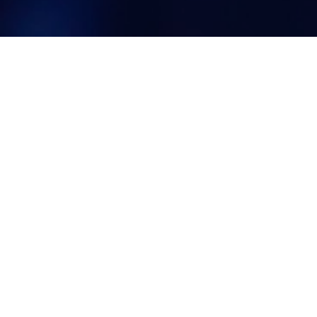
Formamos investigadores
de
alto nivel
Capaces de realizar investigación original
y aplicada a problemas específicos del